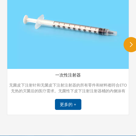
一次性注射器
无菌皮下注射针和无菌皮下注射注射器的所有零件和材料都符合ETO
无热的灭菌后的医疗需求。无菌性下皮下注射注射器桶的内侧涂有
硅，以确保柱塞可以平稳地移动。 皮下注射注射器与皮下注射针一起
注入患者或为患者取出血液。
更多的 +