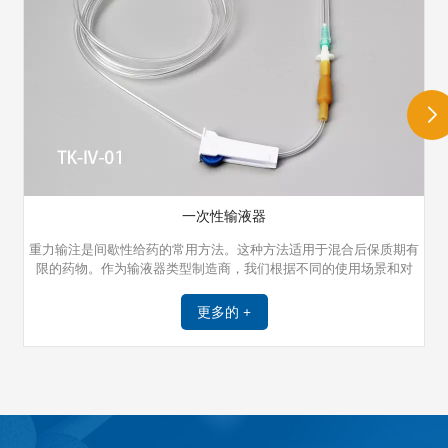
一次性输液器
重力输注是间歇性给药的常用方法。这种方法适用于混合后保质期有
限的药物。作为输液器类型制造商，我们根据不同的使用场景和对
象，为客户提供不同的材质选择，使输液管能够满足特定的用户需
求。在此基础上，客户可以自由灵活地选择配件配置，使输液管更具
更多的 +
针对性和专业性。我们目前备有不同类型的输液器，包括安全型输液
器、蝶形输液器、微量输液器、儿科输液器、翼形输液器、Y型输液器
等。