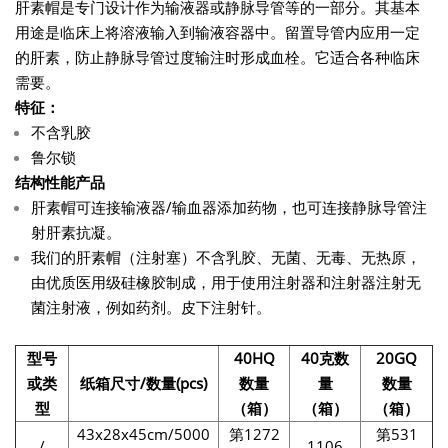
肝素帽是专门设计作为输液器或静脉导管等的一部分。其基本
用途是临床上将溶液输入到输液容器中。留置导管内应用一定
的肝素，防止静脉导管过度输注时形成血栓。它适合各种临床
需要。
特征：
不含乳胶
鲁尔锁
结构性能产品
肝素帽可连接输液器/输血器添加药物，也可连接静脉导管注
射肝素抗凝。
我们的肝素帽（注射塞）不含乳胶、无菌、无毒、无热原，
由优质医用级硅橡胶制成，用于使用注射器和注射器注射无
菌注射液，例如药剂。皮下注射针。
型号
40HQ
40克数
20GQ
或类
纸箱尺寸/数量(pcs)
数量
量
数量
型
（箱）
（箱）
（箱）
43x28x45cm/5000
第1272
第531
/
1106