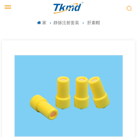
家
静脉注射套装
肝素帽