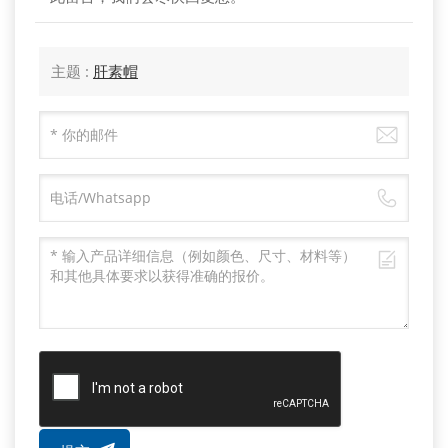
主题 :
肝素帽