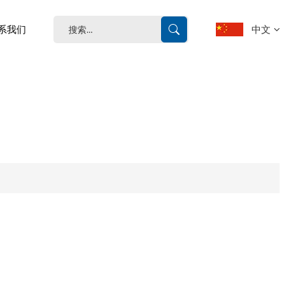
中文
系我们
English
français
Deutsch
español
português
中文