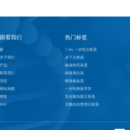
跟着我们
热门标签
家
1 mL 一次性注射器
关于我们
皮下注射器
产品
输液给药装置
联系我们
静脉滴注器
消息
静脉输血器
网站地图
一次性静脉导管
博客
安全胰岛素注射器
Xml
无菌自动禁用注射器