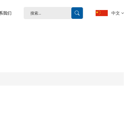
中文
系我们
English
français
Deutsch
español
português
中文