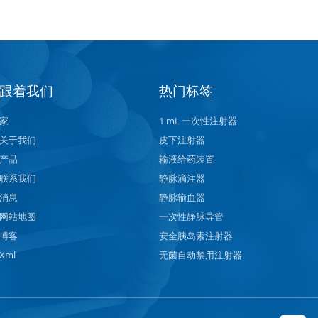
跟着我们
热门标签
家
1 mL 一次性注射器
关于我们
皮下注射器
产品
输液给药装置
联系我们
静脉滴注器
消息
静脉输血器
网站地图
一次性静脉导管
博客
安全胰岛素注射器
Xml
无菌自动禁用注射器