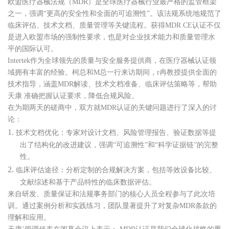
欧盟医疗器械法规（MDR）是全球医疗器械行业最严格的监管框架
之一，强调“更高的安全性和全面的可追溯性”。该法规系统地规范了
临床评估、技术文档、质量管理等关键流程。获得MDR CE认证不仅
是进入欧盟市场的强制性要求，也是对企业技术能力和质量管理水
平的国际认可。
Intertek作为全球领先的质量与安全服务提供商，在医疗器械认证领
域拥有丰富的经验。柯总和M总一行来访期间，
r
冉教授提供全面的
技术指导，涵盖MDR解读、技术文档准备、临床评估策略等，帮助
天康
准确把握认证要求，降低合规风险。
在为期两天的磋商中，双方就MDR认证的关键问题进行了深入的讨
论：
1.
技术文档优化：专家对设计文档、风险管理报告、验证数据等提
出了结构化的改进建议，强调“可追溯性”和“科学证据链”的完整
性。
2.
临床评估途径：分析定制的合规解决方案，包括等效设备比较、
文献综述和基于产品特性的临床数据评估。
来自研发、质量保证和法规事务部门的核心人员全程参与了此次培
训。通过案例分析和实践练习，团队显著提升了对复杂MDR条款的
理解和应用。