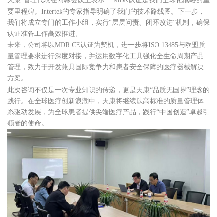
天康
’
管理代表在闭幕会议上表示：
MDR认证是我们全球化战略的重
要里程碑。Intertek的专家指导明确了我们的技术路线图。下一步，
我们将成立专门的工作小组，实行“层层问责、闭环改进”机制，确保
认证准备工作高效推进。
未来，公司将以MDR CE认证为契机，进一步将ISO 13485与欧盟质
量管理要求进行深度对接，并运用数字化工具强化全生命周期产品
管理，致力于开发兼具国际竞争力和患者安全保障的医疗器械解决
方案。
此次咨询不仅是一次专业知识的传递，更是天康“品质无国界”理念的
践行。在全球医疗创新浪潮中，天康将继续以高标准的质量管理体
系驱动发展，为全球患者提供尖端医疗产品，践行“中国创造”卓越引
领者的使命。