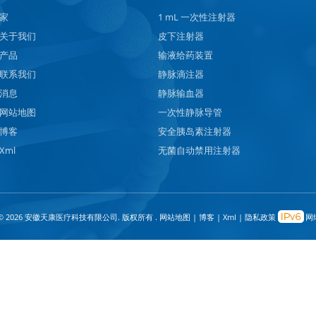
家
1 mL 一次性注射器
关于我们
皮下注射器
产品
输液给药装置
联系我们
静脉滴注器
消息
静脉输血器
网站地图
一次性静脉导管
博客
安全胰岛素注射器
Xml
无菌自动禁用注射器
© 2026 安徽天康医疗科技有限公司. 版权所有 .
网站地图
|
博客
|
Xml
|
隐私政策
网