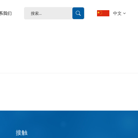
中文
系我们
English
français
Deutsch
español
português
中文
接触