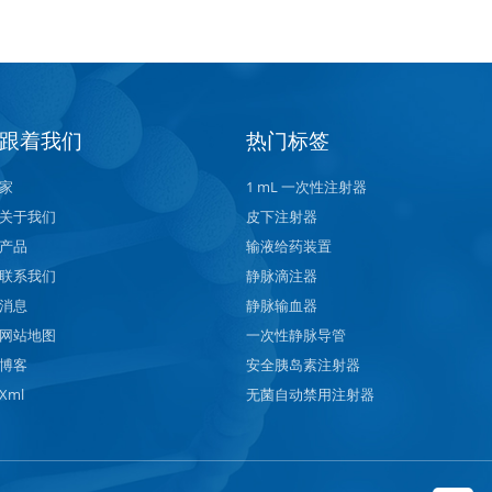
跟着我们
热门标签
家
1 mL 一次性注射器
关于我们
皮下注射器
产品
输液给药装置
联系我们
静脉滴注器
消息
静脉输血器
网站地图
一次性静脉导管
博客
安全胰岛素注射器
Xml
无菌自动禁用注射器