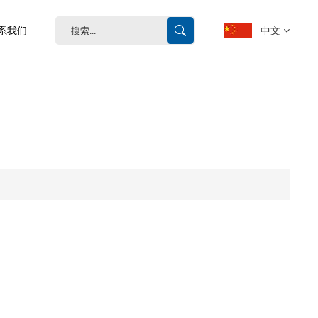
中文
系我们
English
français
Deutsch
español
português
中文