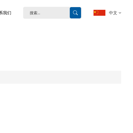
中文
系我们
English
français
Deutsch
español
português
中文