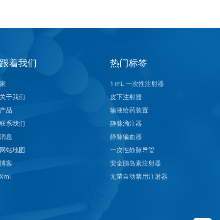
跟着我们
热门标签
家
1 mL 一次性注射器
关于我们
皮下注射器
产品
输液给药装置
联系我们
静脉滴注器
消息
静脉输血器
网站地图
一次性静脉导管
博客
安全胰岛素注射器
Xml
无菌自动禁用注射器