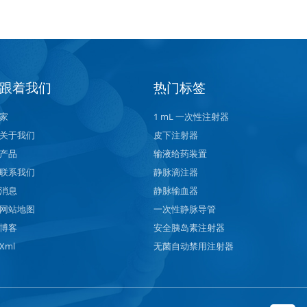
跟着我们
热门标签
家
1 mL 一次性注射器
关于我们
皮下注射器
产品
输液给药装置
联系我们
静脉滴注器
消息
静脉输血器
网站地图
一次性静脉导管
博客
安全胰岛素注射器
Xml
无菌自动禁用注射器