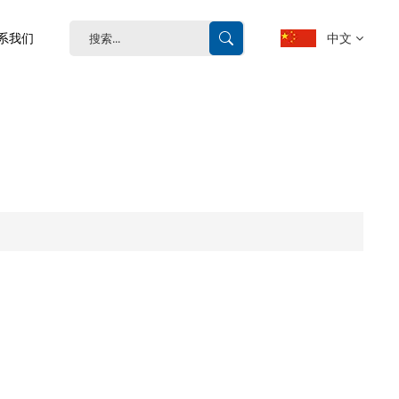
中文
系我们
English
français
Deutsch
español
português
中文